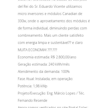
del Rei do Sr. Eduardo Vicente utilizamos
micro inversores e módulos Canadian de
330w, onde o aproveitamento dos módulos é
de forma individual, diminuindo perdas com
sombreamento. Mais um cliente satisfeito
com energia limpa e sustentável?? e claro
MUITA ECONOMIA! ???.???
Economia estimada: R$ 2.800,00/ano
Geração estimada: 240 kWh/mês
Atendimento da demanda: 100%
Fase Atual: Instalada, em operação
Potência: 1,98 kWp
Projeto/Execução: Eng. Márcio Lopes / Téc.
Fernando Resende
Agora somos verificados no site Portal Solar: