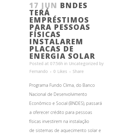
17 JUN
BNDES
TERÁ
EMPRÉSTIMOS
PARA PESSOAS
FÍSICAS
INSTALAREM
PLACAS DE
ENERGIA SOLAR
Posted at 07:56h
in
Uncategorized
by
Fernando
0
Likes
Share
Programa Fundo Clima, do Banco
Nacional de Desenvolvimento
Econômico e Social (BNDES), passará
a oferecer crédito para pessoas
físicas investirem na instalação
de sistemas de aquecimento solar e