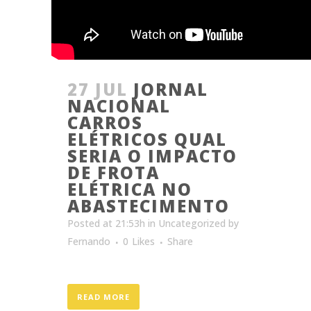
27 JUL
JORNAL
NACIONAL
CARROS
ELÉTRICOS QUAL
SERIA O IMPACTO
DE FROTA
ELÉTRICA NO
ABASTECIMENTO
Posted at 21:53h
in
Uncategorized
by
Fernando
0
Likes
Share
READ MORE