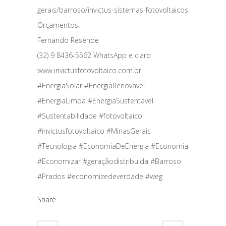
gerais/barroso/invictus-sistemas-fotovoltaicos
Orçamentos:
Fernando Resende
(32) 9 8436-5562 WhatsApp e claro
www.invictusfotovoltaico.com.br
#EnergiaSolar #EnergiaRenovavel
#EnergiaLimpa #EnergiaSustentavel
#Sustentabilidade #fotovoltaico
#invictusfotovoltaico #MinasGerais
#Tecnologia #EconomiaDeEnergia #Economia
#Economizar #geraçãodistribuida #Barroso
#Prados #economizedeverdade #weg
Share