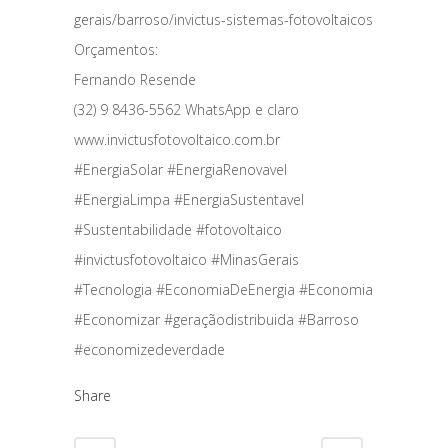
gerais/barroso/invictus-sistemas-fotovoltaicos
Orçamentos:
Fernando Resende
(32) 9 8436-5562 WhatsApp e claro
www.invictusfotovoltaico.com.br
#EnergiaSolar #EnergiaRenovavel
#EnergiaLimpa #EnergiaSustentavel
#Sustentabilidade #fotovoltaico
#invictusfotovoltaico #MinasGerais
#Tecnologia #EconomiaDeEnergia #Economia
#Economizar #geraçãodistribuida #Barroso
#economizedeverdade
Share