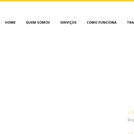
HOME
QUEM SOMOS
SERVIÇOS
COMO FUNCIONA
TRA
ÃO NA CIDADE DE SÃO JOÃ
C
Pro