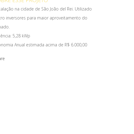
BRE ESSE PROJETO
talação na cidade de São João del Rei. Utilizado
cro inversores para maior aproveitamento do
hado.
ência: 5,28 kWp
onomia Anual estimada acima de R$ 6.000,00
are