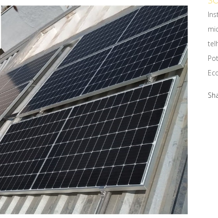
SO
Ins
mi
tel
Pot
Ec
Sh